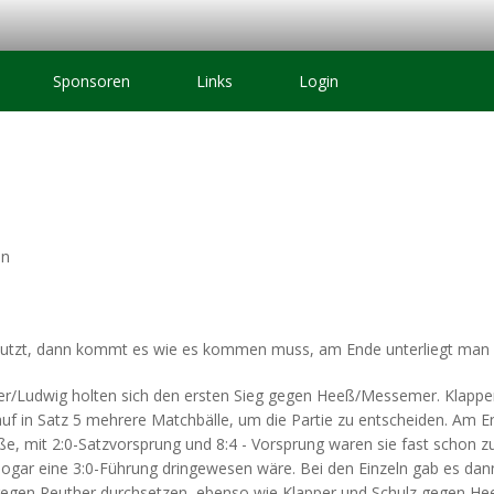
Sponsoren
Links
Login
oren
nutzt, dann kommt es wie es kommen muss, am Ende unterliegt man 
ker/Ludwig holten sich den ersten Sieg gegen Heeß/Messemer. Klapper/
auf in Satz 5 mehrere Matchbälle, um die Partie zu entscheiden. Am E
e, mit 2:0-Satzvorsprung und 8:4 - Vorsprung waren sie fast schon z
ogar eine 3:0-Führung dringewesen wäre. Bei den Einzeln gab es dan
gegen Reuther durchsetzen, ebenso wie Klapper und Schulz gegen Heeß