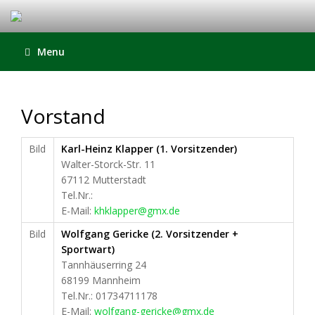
Menu
Vorstand
Bild
Karl-Heinz Klapper (1. Vorsitzender)
Walter-Storck-Str. 11
67112 Mutterstadt
Tel.Nr.:
E-Mail:
khklapper@gmx.de
Bild
Wolfgang Gericke (2. Vorsitzender +
Sportwart)
Tannhäuserring 24
68199 Mannheim
Tel.Nr.: 01734711178
E-Mail:
wolfgang-gericke@gmx.de