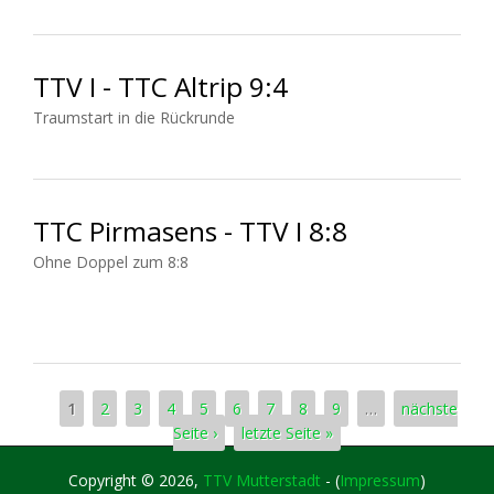
TTV I - TTC Altrip 9:4
Traumstart in die Rückrunde
TTC Pirmasens - TTV I 8:8
Ohne Doppel zum 8:8
Seiten
1
2
3
4
5
6
7
8
9
…
nächste
Seite ›
letzte Seite »
Copyright © 2026,
TTV Mutterstadt
- (
Impressum
)