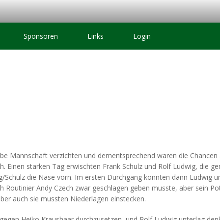
Sponsoren
Links
Login
lbe Mannschaft verzichten und dementsprechend waren die Chancen au
uch. Einen starken Tag erwischten Frank Schulz und Rolf Ludwig, die 
ig/Schulz die Nase vorn. Im ersten Durchgang konnten dann Ludwig 
ch Routinier Andy Czech zwar geschlagen geben musste, aber sein Pote
aber auch sie mussten Niederlagen einstecken.
gegen Heiko Kraushaar durchzusetzen, und Rolf Ludwig unterlag denkb