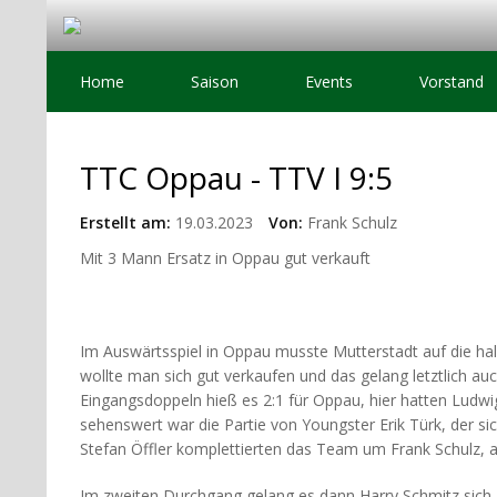
Home
Saison
Events
Vorstand
TTC Oppau - TTV I 9:5
Erstellt am:
19.03.2023
Von:
Frank Schulz
Mit 3 Mann Ersatz in Oppau gut verkauft
Im Auswärtsspiel in Oppau musste Mutterstadt auf die ha
wollte man sich gut verkaufen und das gelang letztlich a
Eingangsdoppeln hieß es 2:1 für Oppau, hier hatten Ludw
sehenswert war die Partie von Youngster Erik Türk, der si
Stefan Öffler komplettierten das Team um Frank Schulz, 
Im zweiten Durchgang gelang es dann Harry Schmitz sich 