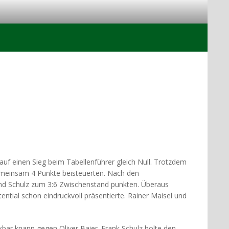
f einen Sieg beim Tabellenführer gleich Null. Trotzdem
gemeinsam 4 Punkte beisteuerten. Nach den
und Schulz zum 3:6 Zwischenstand punkten. Überaus
ntial schon eindruckvoll präsentierte. Rainer Maisel und
ar knapp gegen Oliver Baier. Frank Schulz holte den