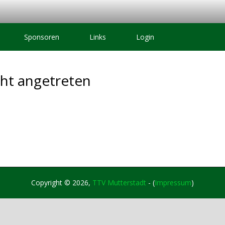
Sponsoren
Links
Login
cht angetreten
Copyright © 2026,
TTV Mutterstadt
- (
Impressum
)